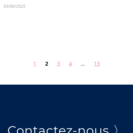
03/06/2025
1
2
3
4
…
13
Contactez-nous 〉