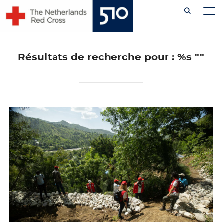
Skip
PE
to
content
Résultats de recherche pour : %s
""