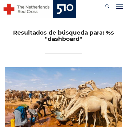
Skip
AL
to
content
Resultados de búsqueda para: %s
"dashboard"