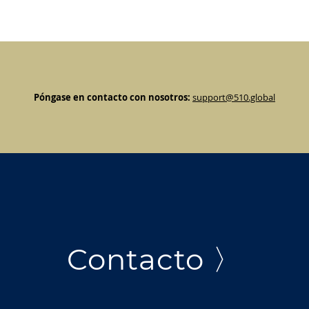
Póngase en contacto con nosotros:
support@510.global
Contacto 〉