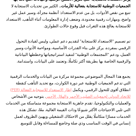
الجمعيات الوطنية للاستجابة بفعالية للأزمات.
. الكثير من تحديات الاستجابة لا
تنبع من نقص الأدوات، بل من عدم الاستعداد: أنظمة مجزأة، وسير عمل غير
واضح، ومهارات رقمية محدودة، وضعف إدارة المعلومات أثناء التأهب. الاستعداد
للاستجابة يعالج هذه الثغرات قبل وقوع حالات الطوارئ.
تم تصميم "الاستعداد للاستجابة" لتقديم دعم عملي، وليس لقيادة التحول
الرقمي بمفرده. يركز على بناء القدرات الأساسية، ومواءمة الأدوات وسير
العمل، ودعم "المجتمعات الوطنية" لتنفيذ استراتيجياتها وخططها البياناتية
والرقمية الخاصة بها بطريقة أكثر تكاملًا، وتعتمد على البيانات، واستدامة.
يجمع هذا المجال الموضوعي مجموعة مركزة من البيانات والخدمات الرقمية
التي تدعم الجمعيات الوطنية عبر دورة الكوارث، مع تحديد التأهب كنقطة
انطلاق أقوى للتحول الرقمي، ويكمل
إطار الاستعداد للاستجابة الفعالة (PER)
للاتحاد الدولي لجمعيات الصليب الأحمر والهلال الأحمر
. بتوجيه من الأشخاص
والعمليات والتكنولوجيا، تقدم جاهزية الاستجابة مجموعة متماسكة من الخدمات
التي تلبي الاحتياجات الأكثر شيوعًا وذات القيمة العالية. معًا، تشكل هذه
الخدمات مسارًا متكاملًا يقلل من الاحتكاك التشغيلي ويهيئ الظروف لعمل
إنساني في الوقت المناسب وذي صلة وخاضع للمساءلة وقابل للتوسع.