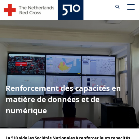
Skip
PE
to
content
Renforcement des capacités en
matière de données et de
numérique
La 510 aide les Sociétés Nationales à renforcer leurs capacités