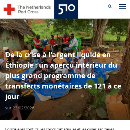
Skip
PE
to
content
De la crise à l'argent liquide en
Éthiopie : un aperçu intérieur du
plus grand programme de
transferts monétaires de 121 à ce
jour
sur
23/02/2026
Lorsque les conflits, les chocs climatiques et les crises sanitaires