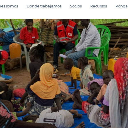
nes somos
Dónde trabajamos
Socios
Recursos
Póngas