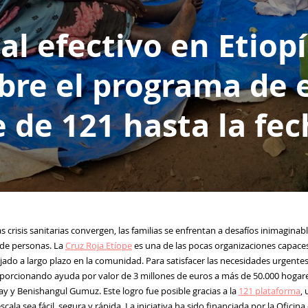
 al efectivo en Etiop
bre el programa de 
 de 121 hasta la fec
 las crisis sanitarias convergen, las familias se enfrentan a desafíos inimagina
 de personas. La
Cruz Roja Etíope
es una de las pocas organizaciones capace
rjado a largo plazo en la comunidad. Para satisfacer las necesidades urgent
roporcionando ayuda por valor de 3 millones de euros a más de 50.000 hogare
ray y Benishangul Gumuz. Este logro fue posible gracias a la
121 plataforma
,
scala sea fácil, segura y rápida. La iniciativa ha sido financiada por la Ofi