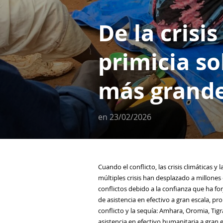
De la crisis
primicia so
más grande
en
23/02/2026
Cuando el conflicto, las crisis climáticas y
múltiples crisis han desplazado a millones
conflictos debido a la confianza que ha fo
de asistencia en efectivo a gran escala, p
conflicto y la sequía: Amhara, Oromia, Tig
asistencia en efectivo humanitaria a gran e