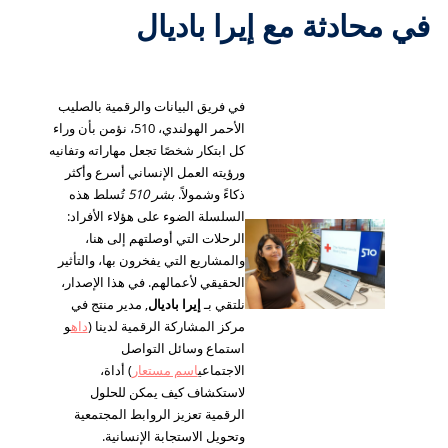
في محادثة مع إيرا باديال
في فريق البيانات والرقمية بالصليب
الأحمر الهولندي، 510، نؤمن بأن وراء
كل ابتكار شخصًا تجعل مهاراته وتفانيه
ورؤيته العمل الإنساني أسرع وأكثر
ذكاءً وشمولاً.
بشر 510
تُسلط هذه
السلسلة الضوء على هؤلاء الأفراد:
الرحلات التي أوصلتهم إلى هنا،
والمشاريع التي يفخرون بها، والتأثير
الحقيقي لأعمالهم. في هذا الإصدار،
نلتقي بـ
إيرا باديال
, مدير منتج في
مركز المشاركة الرقمية لدينا (
داه
و
استماع وسائل التواصل
الاجتماعي
اسم مستعار
) أداة،
لاستكشاف كيف يمكن للحلول
الرقمية تعزيز الروابط المجتمعية
وتحويل الاستجابة الإنسانية.