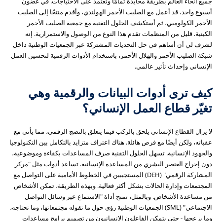
جميع أنحاء العالم بطريقة محايدة تمامًا وتعتمد على الاحتياجات. في غضون
أسبوع واحد، قد أعمل مع الصليب الأحمر الهولندي، وأقدم منتجًا إلى الصليب
الأحمر الكولومبي، ثم أستكشف الحلول التقنية مع جمعية الصليب الأحمر
الكينية. قليل من المنظمات تقدم هذا النوع من الوصول والاستمرارية. إنه
لشرف لي أن أساهم في حل التحديات المشتركة عبر الجمعيات الوطنية داخل
شبكة الصليب الأحمر والهلال الأحمر، باستخدام الأدوات الرقمية لتحسين العمل
الإنساني وإحداث تأثير عالمي.
كيف ترى أدوات البيانات والرقمية وهي
تغيّر قطاع العمل الإنساني؟
لا يزال القطاع الإنساني يلحق بالركب فيما يتعلق بالنضج الرقمي، مما يأتي مع
عقباته، ولكن أيضًا مع فرص هائلة. هناك اعتراف متزايد بالتكامل بين التكنولوجيا
والجهود الإنسانية. تسهل الحلول التقنية صرف المساعدات بكفاءة وموضوعية،
دون إخراج العنصر البشري من المساعدة الإنسانية. تساعد أدوات مثل "مركز
المشاركة الرقمي" (DEH) المستجيبين في الخطوط الأمامية على التواصل مع
المجتمعات وإدارة الحالات بشكل أكثر فعالية. وبهذه الطريقة، تمكن الأشخاص
من مساعدة الأشخاص. وبالمثل، تمنح أداة "الاستماع عبر وسائل التواصل
الاجتماعي" (SML) الجمعيات الوطنية رؤى حول ما تقوله مجتمعاتها، وما تحتاجه،
وما يزعجها - حتى يتمكن الفاعلون الإنسانيون من تصميم برامج مساعدات