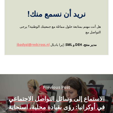
نريد أن نسمع منك!
هل أنت مهتم بمتابعة حلول مماثلة مع جمعيتك الوطنية؟ يرجى
التواصل مع
مدير منتج، DEH و SML:
إيرا باديال
ibadyal@redcross.nl
Previous Post
الاستماع إلى وسائل التواصل الاجتماعي
في أوكرانيا: رؤى بقيادة محلية، استجابة