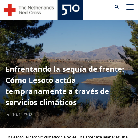
Skip
AL
to
content
Enfrentando la sequía de frente:
Cómo Lesoto actúa
tempranamente a través de
servicios climáticos
en
10/11/2025
En Lesoto, el cambio climático ya no es una amenaza lejana: es una