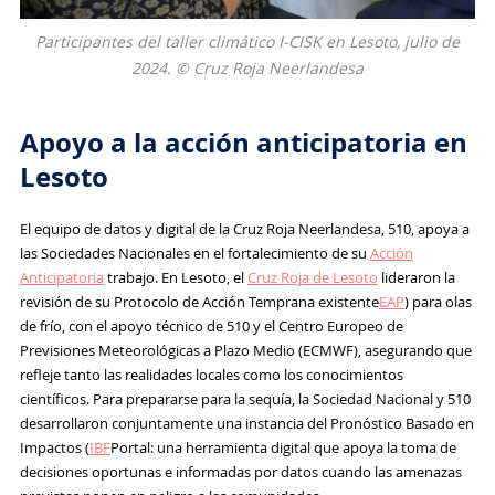
Participantes del taller climático I-CISK en Lesoto, julio de
2024. © Cruz Roja Neerlandesa
Apoyo a la acción anticipatoria en
Lesoto
El equipo de datos y digital de la Cruz Roja Neerlandesa, 510, apoya a
las Sociedades Nacionales en el fortalecimiento de su
Acción
Anticipatoria
trabajo. En Lesoto, el
Cruz Roja de Lesoto
lideraron la
revisión de su Protocolo de Acción Temprana existente
EAP
) para olas
de frío, con el apoyo técnico de 510 y el Centro Europeo de
Previsiones Meteorológicas a Plazo Medio (ECMWF), asegurando que
refleje tanto las realidades locales como los conocimientos
científicos. Para prepararse para la sequía, la Sociedad Nacional y 510
desarrollaron conjuntamente una instancia del Pronóstico Basado en
Impactos (
IBF
Portal: una herramienta digital que apoya la toma de
decisiones oportunas e informadas por datos cuando las amenazas