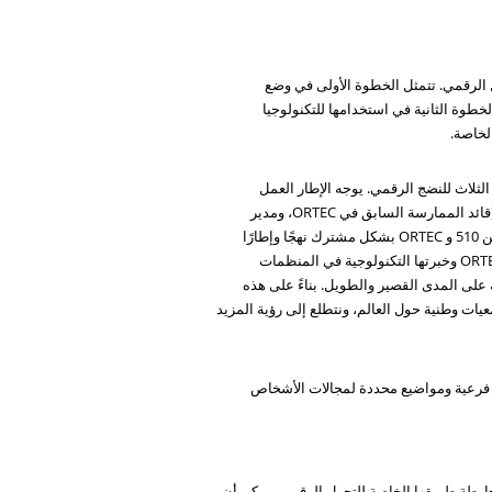
ل الرقمي. تتمثل الخطوة الأولى في وضع
خطوة الثانية في استخدامها للتكنولوجيا
لخاصة.
لاث للنضج الرقمي. يوجه الإطار العمل
الجمعيات الوطنية في رسم خريطة لمكان وجودها الحالي، والمكان الذي تريد أن تذهب إليه، وكيف تصل إلى هناك، وفقًا لروبرت موني (قائد الممارسة السابق في ORTEC، ومدير
يشرح: “بناءً على نهج ORTEC في تقييم النضج البياني والرقمي للشركات (التجارية)، طورت كل من 510 و ORTEC بشكل مشترك نهجًا وإطارًا
للنضج يناسب جمعيات الصليب الأحمر والهلال الأحمر. إنه يدمج المعرفة المتخصصة في المنظمات الإنسانية (الرقمية) من 510، ورؤية ORTEC وخبرتها التكنولوجية في المنظمات
ة على المدى القصير والطويل. بناءً على هذه
يات وطنية حول العالم، ونتطلع إلى رؤية المزيد
ات فرعية ومواضيع محددة لمجالات الأشخاص
ارطة طريقها الخاصة للتحول الرقمي. يمكن أن