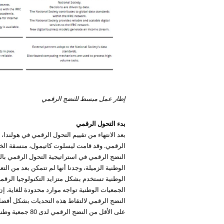
إطار عمل مبسط للنضج الرقمي
بدء التحول الرقمي
الرقمي. وقد قامت ليسلوت كاتيمول، منسقة الخدمات
النضج الرقمي في استراتيجية التحول الرقمي بال
الوطنية الزميلة، وجدنا أنها لم تتمكن بعد من 
الوطنية تستخدم بشكل متزايد التكنولوجيا الرقمية 
الجمعيات الوطنية تواجه موارد محدودة للغاية. إ
النضج الرقمي لالتقاط هذه التحديات بشكل أفضل.
على الأقل من النضج الرقمي لدى 80 جمعية وطنية بحلول نهاية عام 2025”.