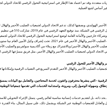
متعددة. وقد تم اعتماد هذا الإطار في استراتيجية التحول الرقمي للاتحاد الدولي لجم
 أساس لتتبع العملية.
ليب الأحمر الهولندي. وبصفتها كذلك، تدعم الاتحاد الدولي لجمعيات الصليب الأحمر والهلا
عديدة وهي واحدة من المحركات الرئ
 مع أكثر من 75 جمعية وطنية وشركاء خارجيين والأمانة العامة لوضع استراتيجية التحول الرقمي للاتحاد الدو
اعتمدها المجلس الحاكم للاتحاد الدولي لجمعيات الصليب الأحمر والهلال الأحمر في عام 
لصليب الأحمر والهلال الأحمر) وبالاشتراك مع زملاء من أكاديمية سولفرينو والصليب الأ
ر والهلال الأحمر للتحول الرقمي
جمعيات الصليب الأحمر والهلال الأحمر التقدم السريع في التقنيات الرقمية وإمكاناتها ف
ا الرقمية - التي ينشرها محترفون واثقون، لخدمة المحتاجين، والتعامل مع البيانات بم
نطاق، وسهولة الوصول إلى، ومرونة، واستدامة الخدمات التي تقدمها جمعياتنا الوطنية.
بحد ذاته، بل لتقديم خدمات إنسانية مناسبة لعالم رقمي. يتمثل الإجراء التحويلي للاستر
ل والعادل للجمعيات الوطنية عبر الشبكة. ويشمل ذلك، على سبيل المثال، بناء القدرة 