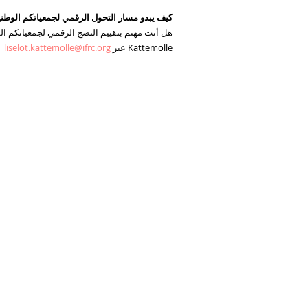
كيف يبدو مسار التحول الرقمي لجمعياتكم الوطني
هل أنت مهتم بتقييم النضج الرقمي لجمعياتكم ال
Kattemölle عبر
liselot.kattemolle@ifrc.org