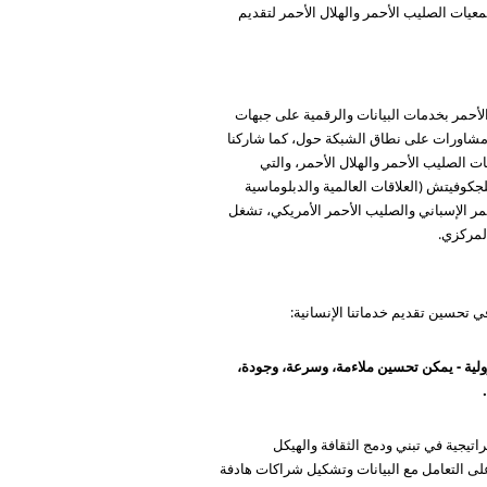
عيات الصليب الأحمر والهلال الأحمر لتقديم
ل الأحمر بخدمات البيانات والرقمية على جبهات
يسية للتحول الرقمي في الشبكة. منذ توقيع التعهد الرقمي في عام 2019، شاركت 510 في تنظيم مشاورات على نطاق الشبكة حول، كما شاركنا
لي لجمعيات الصليب الأحمر والهلال الأحمر، والتي
2021. تحت إشراف وكيل الأمين العام نينا ستويلجكوفيتش (العلاقات العالمية والدبلوماسية
حمر الإسباني والصليب الأحمر الأمريكي، تشغل
ي تحسين تقديم خدماتنا الإنسانية:
سؤولية - يمكن تحسين ملاءمة، وسرعة، وجودة،
اتيجية في تبني ودمج الثقافة والهيكل
على التعامل مع البيانات وتشكيل شراكات هادفة