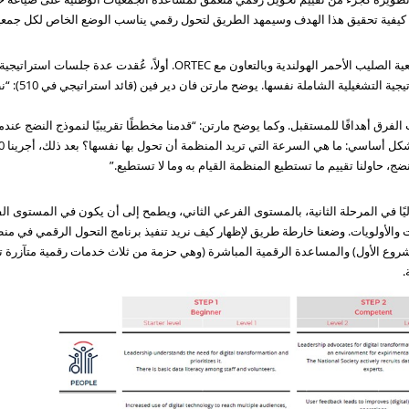
 كيفية تحقيق هذا الهدف وسيمهد الطريق لتحول رقمي يناسب الوضع الخاص لكل جمعية
تم تجريب تقييم التحول الرقمي لأول مرة مع جمعية الصليب الأحمر الهولندية وبالت
ضرورة إدراج الا
فرق أهدافًا للمستقبل. وكما يوضح مارتن: “قدمنا مخططًا تقريبيًا لنموذج النضج عندما 
، حاولنا تقييم ما تستطيع المنظمة القيام به وما لا تستطيع.”
ليًا في المرحلة الثانية، بالمستوى الفرعي الثاني، ويطمح إلى أن يكون في المستوى
 والأولويات. وضعنا خارطة طريق لإظهار كيف نريد تنفيذ برنامج التحول الرقمي في من
وع الأول) والمساعدة الرقمية المباشرة (وهي حزمة من ثلاث خدمات رقمية متآزرة تد
.