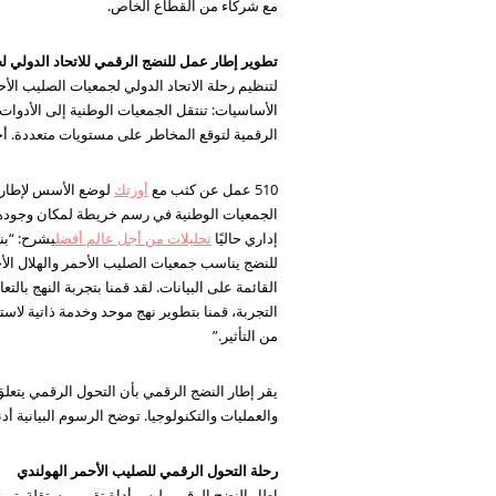
مع شركاء من القطاع الخاص.
تطوير إطار عمل للنضج الرقمي للاتحاد الدولي لج
لتنظيم رحلة الاتحاد الدولي لجمعيات الصليب الأ
الأساسيات: تنتقل الجمعيات الوطنية إلى الأدوات 
الرقمية لتوقع المخاطر على مستويات متعددة. أخير
510 عمل عن كثب مع
أورتك
لوضع الأسس لإطار ع
إداري حاليًا
تحليلات من أجل عالم أفضل
القائمة على البيانات. لقد قمنا بتجربة النهج با
التجربة، قمنا بتطوير نهج موحد وخدمة ذاتية لاس
من التأثير.”
يقر إطار النضج الرقمي بأن التحول الرقمي يتعل
والعمليات والتكنولوجيا. توضح الرسوم البيانية 
رحلة التحول الرقمي للصليب الأحمر الهولندي
إطار النضج الرقمي ليس أداة تقييم مستقلة. تم