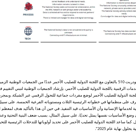
بعد الانتهاء من تقييم التحول الرقمي في هولندا، ودربت 510 بالتعاون مع اللجنة الدولية للصليب الأحمر عددًا من
 الرقمية باللجنة الدولية للصليب الأحمر، بإرشاد الجمعيات الوطنية لتبني التقييم في
لجنة الدولية للصليب الأحمر لوضع مفردات جماعية للتحول الرقمي عبر الشبكة. وبمجرد 
التعرف على منظماتها في خطواته الرئيسية الثلاث ومستوياته الفرعية الخمسة. على سبي
لخدماتها الإنسانية وأن الأساسيات قيد التنفيذ. في حين أن هذا بالتأكيد هدف لمعظم الج
ن وضع الأساسيات نفسها يمثل تحديًا، على سبيل المثال، بسبب ضعف البنية التحتية وعدم
 كما ساعد اللجنة الدولية للصليب الأحمر على تحديد أولوياتها للتدخلات الرئيسية لل