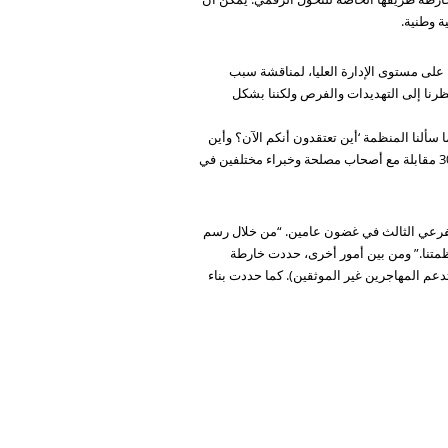
 وطنية.
عاون مع ORTEC. أولاً، عُقدت عدة جلسات استراتيجية على مستوى الإدارة العليا، لمناقشة سبب
ستراتيجية الرقمية ضمن الاستراتيجية التشغيلية الشاملة نفسها. يوضح مارتن فان دير فين (قائد استراتيجي في 510): “نظرنا إلى التهديدات والفرص ولكننا بشكل
سألنا المنظمة ‘أين تعتقدون أنكم الآن؟ وأين
تريدون أن تكونوا في غضون 3-5 سنوات؟’ لذا بشكل أساسي: ما هي السرعة التي تريد المنظمة أن تحول بها نفسها؟ بعد ذلك، أجرينا 30 مقابلة مع أصحاب مصلحة وخبراء مختلفين في
 الفرعي الثالث في غضون عامين. “من خلال رسم
ظمتنا.” ومن بين أمور أخرى، حددت خارطة
عم المهاجرين غير الموثقين). كما حددت بناء