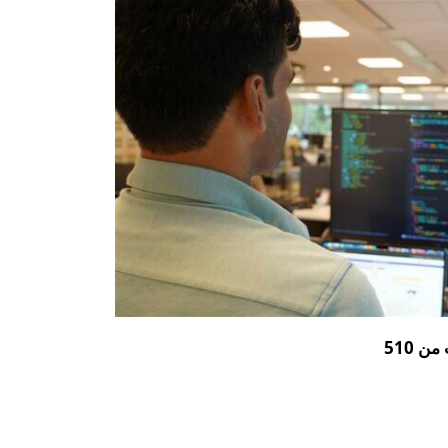
ن 510