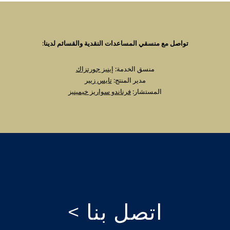
تواصل مع منسقي المساعدات النقدية والقسائم لدينا
:
منسق الخدمة:
إينيز جورتزاك
مدير المنتج:
تايس زيير
المستشار:
فرناندو سواريز خيمينيز
اتصل بنا >