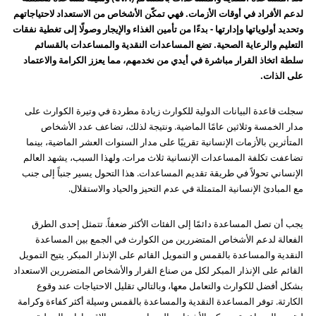
لدعم الأفراد في أوقات الأزمات. فهي تمكّن الأشخاص من الاستعداد لاحتياجاتهم
وتحديد أولوياتها وإدارتها - بدءًا من تأمين الغذاء والإيجار وصولًا إلى تغطية نفقات
التعليم والرعاية الصحية. تضع المساعدات النقدية والمساعدات بالقسائم
سلطة اتخاذ القرار مباشرة في أيدي من نخدمهم، مما يعزز الكرامة والاعتماد
على الذات.
سجلت قاعدة البيانات الدولية للكوارث زيادة مطردة في وتيرة الكوارث على
مدار الخمسة وثلاثين عامًا الماضية. ونتيجة لذلك، تضاعف عدد الأشخاص
المتأثرين بالأزمات الإنسانية تقريبًا على مدار السنوات العشر الماضية، بينما
تضاعفت تكلفة المساعدات الإنسانية ثلاث مرات. ولهذا السبب، يشهد العالم
الإنساني تحولاً في طريقة تقديم المساعدات. هذا التحول يسير جنباً إلى جنب
مع المبادئ الإنسانية المتمثلة في عدم التحيز والحياد والاستقلال.
يجب أن تصل المساعدة دائمًا إلى الفئات الأكثر ضعفاً. تتمثل إحدى الطرق
الفعالة لدعم الأشخاص المتضررين من الكوارث في الجمع بين المساعدة
النقدية والمساعدة بالقمس و التمويل القائم على الإنذار المبكر. يتيح التمويل
القائم على الإنذار المبكر لكل من صناع القرار والأشخاص المتضررين الاستعداد
بشكل أفضل للكوارث والتعامل معها، وبالتالي تقليل الاحتياجات عند وقوع
الكارثة. توفر المساعدة النقدية والمساعدة بالقمس وسيلة أكثر كفاءة وكرامة