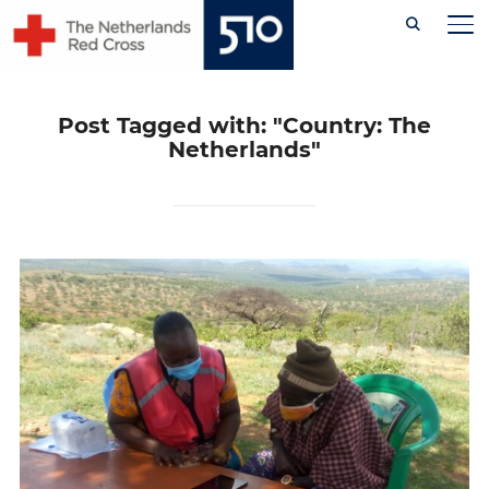
Skip
PE
to
content
Post Tagged with: "Country: The
Netherlands"