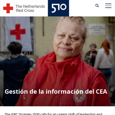
Skip
AL
to
content
Gestión de la información del CEA
The IFRC Strategy 2030 calls for an urgent shift of leadership and