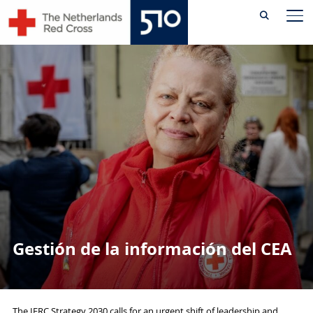
Skip
AL
to
content
Gestión de la información del CEA
The IFRC Strategy 2030 calls for an urgent shift of leadership and