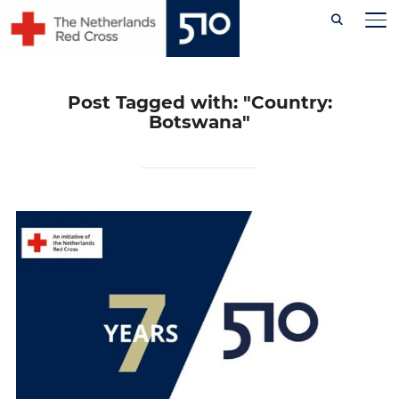
Skip
AL
to
content
Post Tagged with: "Country:
Botswana"