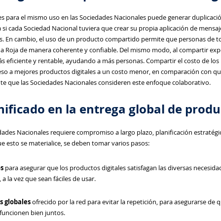
les para el mismo uso en las Sociedades Nacionales puede generar duplicació
 si cada Sociedad Nacional tuviera que crear su propia aplicación de mensaje
vos. En cambio, el uso de un producto compartido permite que personas de t
na Roja de manera coherente y confiable. Del mismo modo, al compartir exp
s eficiente y rentable, ayudando a más personas. Compartir el costo de los 
eso a mejores productos digitales a un costo menor, en comparación con que
nte que las Sociedades Nacionales consideren este enfoque colaborativo.
ificado en la entrega global de produc
dades Nacionales requiere compromiso a largo plazo, planificación estratégi
e esto se materialice, se deben tomar varios pasos:
os
para asegurar que los productos digitales satisfagan las diversas necesida
 a la vez que sean fáciles de usar.
s globales
ofrecido por la red para evitar la repetición, para asegurarse de qu
 funcionen bien juntos.