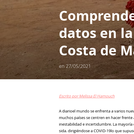
Comprender
datos en l
Costa de Ma
en
27/05/2021
Escrito por Melissa El Hamouch
A diario
el mundo se enfrenta a varios
nue
muchos países se centren en hacer frente 
inestabilidad e incertidumbre.
La mayoría
sida.
dirigiéndose a
COVID-19
lo que supus