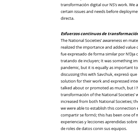
transformación digital
our NS’s work. We a
certain issues and needs before deploymen
directa.
Esfuerzos continuos de transformación
The National Societies’ awareness
en mater
realized the importance and added value of
fue expresado de forma similar por
N’Dja
tratando de
incluyen;
It was something impr
pandemic, but it is equally as important t
discussing this with
Savchuk
, expresó que
solution for their work and expressed inter
talked about or promoted as much, but I ho
transformación
of the National Societies’
increased from both National Societies; t
we were able to establish this connection
compartir
se formó
; this has been one of 
experiencias y lecciones aprendidas sobre
de roles de datos coni
n
sus equipos.