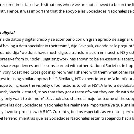
re sometimes faced with situations where we are not allowed to be on the f
t”. Hence, it was important that the
apoyo a las Sociedades Nacionales
se 
 digital
ia de datos y digital creció y se acompañó con
un gran
aprecio de
asignar u
 having a data specialist in their team”
,
dijo
Savchuk
,
cuando se le preguntó 
cuando
dijo
“we don’t have much
dígito
a transformación
en nuestro
NS
y es
essive from our side”. Digitizing work has shown to be an essential aspect,
o share experiences and lessons learned with other National Societies in ho
“Ivory Coast Red Cross got inspired when I shared with them what other Nat
est in using similar approaches”. Similarly,
N’Dja
mencionó que
“
a lot of our
pe to increase the visibility of our actions to other NS”
. A la hora de debat
 work,
Savchuk
stated, “now that they got a taste of what they can do with d
hey only want to do more”.
Savchuk
also shared a major outcome of the suppo
entre las dos Sociedades Nacionales fue realmente
importante
ya que una l
my favorite projects with 510”. Currently, b
o
Los especialistas en datos per
 el terreno, mientras que las Sociedades Nacionales están
trabajando
hacia 