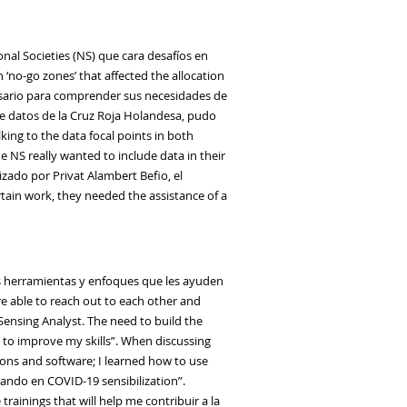
al Societies (NS)
que
cara
desafío
s
en
th ‘no-go zones’ that affected the allocation
ario para
comprender
sus necesidades de
y de datos de la Cruz Roja Holandesa,
pudo
king to the data focal points in both
e NS really wanted to include data in their
lizado por Privat
Alambert
Befio
,
el
ain work, they needed the assistance of a
s
herramientas y enfoques que les ayuden
e able to reach out to each other and
ensing Analyst. The need to build the
d to improve my skills”. When discussing
tions and software; I learned how to use
jando
en
COVID-19
sensibilization”.
 trainings that will help me
contribuir a la