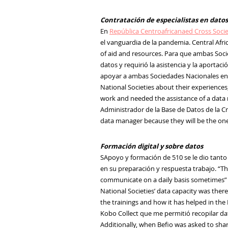
Contratación de especialistas en datos
En
República Centroafricana
ed Cross Soci
el
vanguardia
de la pandemia
. Central Afr
of aid and resources.
Para que ambas Soci
datos y
requirió la asistencia y la aportac
apoyar a ambas Sociedades Nacionales en
National Societies about their experience
work and needed the assistance of a data 
Administrador de la Base de Datos de la C
data manager because they will be the one 
Formación digital y sobre datos
S
Apoyo y
formación
de 510
se le dio
tanto 
en su
preparación y
respuesta
trabajo
.
“Th
communicate on a daily basis sometimes”
National Societies’ data capacity was there
the trainings and how it has helped in the 
Kobo Collect
que
me permitió recopilar da
Additionally, when
Befio
was asked to share