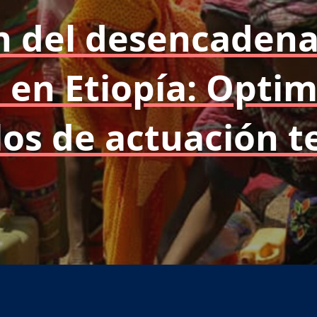
n del desencaden
en Etiopía: Optim
los de actuación 