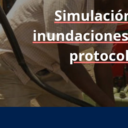
Simulació
inundaciones 
protoco