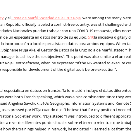
ety
y
el
Costa de Marfil
Sociedad de la Cruz Roja
,
were among the many Nation
ican Republic, officially labeled a conflict-free country, was still challenged wi
edades Nacionales puedan trabajar con una
COVID-19
respuesta, ellos
neces
ión de un
especialista en datos dentro de su equipo.
510
la iniciativa digital 
 la incorporación
a
local
especialista en datos para ambos equipos
. When tal
s, Stéphane N’Dja Ake
,
el Gestor de Datos de la Cruz Roja de Marfil
,
stated “Th
manager to achieve those objectives”. This point was also
similar
a
el
un
rea
ruz Roja Centroafricana
,
when he expressed “If the NS wanted to execute cert
responsible for development of the digital tools before execution”.
al especialista en datos
s
en francés
. T
a formación incluyó
el
datos diferente
ey were both French speaking, which was a nice combination since they wer
 said
Angelina
Savchuk
, 510’s Geographic Information Systems and Remote S
, as express
ed
por
N’Dja
cuando
dijo
“I believe that for my position I neede
National Societies’ work,
N’Dja
stated “I was introduced to different applica
tos a nivel de diferentes puntos focales sobre el terreno
mientras que
traba
 how the trainings helped in his work, he indicated “I learned a lot from the