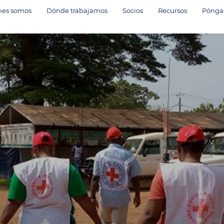
nes somos
Dónde trabajamos
Socios
Recursos
Póngas