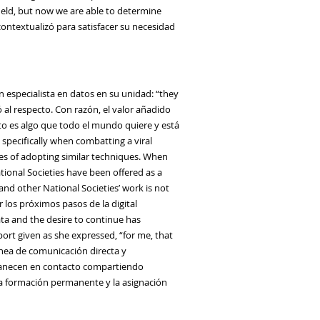
ield, but now we are able to determine
contextualizó
para satisfacer su necesidad
n
especialista en datos
en
su unidad
:
“they
al respecto. Con razón, el valor añadido
to es algo que todo el mundo quiere y está
 specifically when combatting a viral
pes of adopting similar techniques. When
ional Societies have been offered as a
 and other National Societies’ work is not
ir los próximos pasos de la
dig
ital
ata and the desire to continue has
rt given as she expressed, “for me, that
ínea de comunicación directa
y
manecen en contacto compartiendo
la formación permanente y la asignación