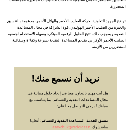
المتضررة.
توضح الجهود التعاونية لحركة الصليب الأحمر والهلال الأحمر، مدعومة بالتنسيق
والخبرة من الصليب الأحمر الهولندي، قوة الشراكة في مجال المساعدة
النقدية. وبموجب ذلك، تتيح الحلول الرقمية المبتكرة وسهلة الاستخدام لجمعية
الصليب الأحمر الأوكراني تقديم المساعدة النقدية بسرعة وكفاءة وشفافية
للمتضررين من الأزمة.
نريد أن نسمع منك!
هل أنت مهتم بالتعاون معنا في إيجاد حلول مماثلة في
مجال المساعدات النقدية والقسائم، بما يتناسب مع
سياقك؟ يرجى التواصل معنا على:
منسق الخدمة، المساعدة النقدية والقسائم:
أنجلينا
سافتشوك
asavchuk@redcross.nl