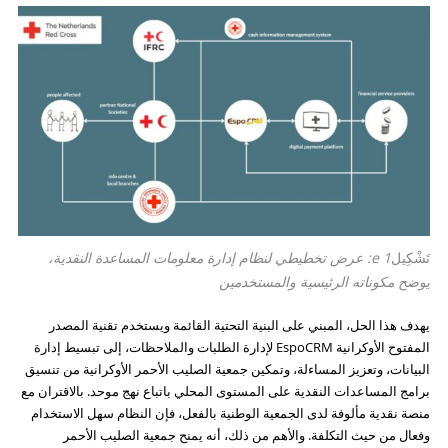
تَشْكِيل
e
1: عرض تخطيطي لنظام إدارة معلومات المساعدة النقدية،
يوضح مكوناته الرئيسية والمستخدمين
يهدف هذا الحل، المبني على البنية التحتية القائمة ويستخدم تقنية المصدر
المفتوح الأوكرانية EspoCRM لإدارة الطلبات والملاحظات، إلى تبسيط إدارة
البيانات، وتعزيز المساءلة، وتمكين جمعية الصليب الأحمر الأوكرانية من تنسيق
برامج المساعدات النقدية على المستوى المحلي باتباع نهج موحد. بالاقتران مع
منصة نقدية مألوفة لدى الجمعية الوطنية بالفعل، فإن النظام سهل الاستخدام
وفعال من حيث التكلفة. والأهم من ذلك، أنه يمنح جمعية الصليب الأحمر