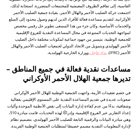
القاسية، إلى تفاقم الظروف المعيشية للمجتمعات المتضررة. استجابة لذلك،
اجتمعت حركة الصليب الأحمر والهلال الأحمر، بقيادة جمعية الصليب الأحمر
الأوكرانية، لتقديم مساعدة فعالة للأفراد الذين لديهم وصول محدود إلى السلع
والخدمات الأساسية. وكان جزء من هذا المسعى تطوير حل رقمي مخصص
لمواجهة التحديات المتنوعة في مجال المساعدة النقدية للفروع الإقليمية
للجمعية الوطنية، بتيسير من جهود جماعية لمكونات مختلفة داخل الصليب
الأحمر الهولندي وبتمويل من الاتحاد الدولي لجمعيات الصليب الأحمر والهلال
الأحمر (IFRC).
نداء عاجل
, ووزارة الخارجية الهولندية.
مساعدات نقدية فعالة في جميع المناطق –
تديرها جمعية الهلال الأحمر الأوكراني
في خضم تعقيدات الأزمة، واجهت الجمعية الوطنية للهلال الأحمر الأوكراني
صعوبات عديدة في تقديم المساعدة النقدية على المستوى الإقليمي بفعالية
وشفافية، بدءًا من عدم كفاءة إدارة البيانات إلى نقص الأنظمة الموحدة وآليات
إعداد التقارير عبر الفروع الإقليمية. وإدراكًا لهذه التحديات، قامت مبادرة 510،
وهي مبادرة البيانات والرقمية التابعة للصليب الأحمر الهولندي، بتصميم نظام
لإدارة المعلومات النقدية مصمم خصيصًا لمتطلبات الجمعية الوطنية الفريدة.