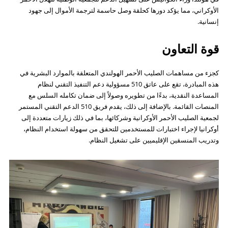
الأوكراني، مما يؤكد دورها كحلقة وصل حاسمة لترجمة الأموال إلى جهود
إنسانية.
قوة التعاون
كجزء من مساهمات الصليب الأحمر الهولندي المتعلقة بالموارد البشرية في
هذه المبادرة، تقع على عاتق 510 مسؤولية دعم التنفيذ التقني لنظام
المساعدة النقدية، بدءًا من تطويره وصولاً إلى ضمان تكامله السلس مع
المنصات القائمة. بالإضافة إلى ذلك، يقدم فريق 510 الدعم التقني المستمر
لجمعية الصليب الأحمر الأوكرانية وشركائها، بما في ذلك زيارات متعددة إلى
أوكرانيا لإجراء اختبارات للمستخدمين للتحقق من سهولة استخدام النظام،
وتدريب المنسقين الإقليميين على تشغيل النظام.