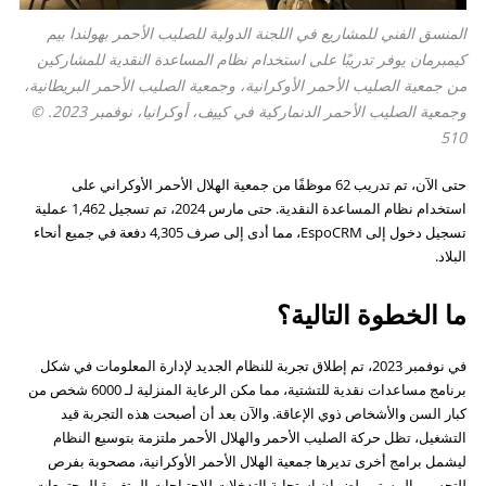
المنسق الفني للمشاريع في اللجنة الدولية للصليب الأحمر بهولندا بيم
كيمبرمان
يوفر تدريبًا على استخدام نظام المساعدة النقدية للمشاركين
من جمعية الصليب الأحمر الأوكرانية، وجمعية الصليب الأحمر البريطانية،
وجمعية الصليب الأحمر الدنماركية في كييف، أوكرانيا، نوفمبر 2023. ©
510
حتى الآن، تم تدريب 62 موظفًا من جمعية الهلال الأحمر الأوكراني على
استخدام نظام المساعدة النقدية. حتى مارس 2024، تم تسجيل 1,462 عملية
تسجيل دخول إلى EspoCRM، مما أدى إلى صرف 4,305 دفعة في جميع أنحاء
البلاد.
ما الخطوة التالية؟
في نوفمبر 2023، تم إطلاق تجربة للنظام الجديد لإدارة المعلومات في شكل
برنامج مساعدات نقدية للتشتية، مما مكن الرعاية المنزلية لـ 6000 شخص من
كبار السن والأشخاص ذوي الإعاقة. والآن بعد أن أصبحت هذه التجربة قيد
التشغيل، تظل حركة الصليب الأحمر والهلال الأحمر ملتزمة بتوسيع النظام
ليشمل برامج أخرى تديرها جمعية الهلال الأحمر الأوكرانية، مصحوبة بفرص
للتحسين المستمر لضمان استجابة التدخلات للاحتياجات المتغيرة للمجتمعات