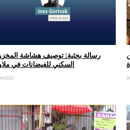
ن
رسالة بحثية: توصيف هشاشة المخز
ة
السكني للفيضانات في ملا
04/2021
2