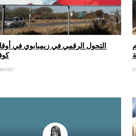
م
التحول الرقمي في زيمبابوي في أوق
ة
كوف
06/2021
2