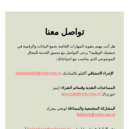
تواصل معنا
هل أنت مهتم بتقوية المهارات الخاصة بجمع البيانات والرقمية في
جمعيتك الوطنية؟ يرجى التواصل مع منسق الخدمة للمجال
الموضوعي الذي يتناسب مع احتياجاتك:
الإجراء الاستباقي
أكليلو تكلساديك
ateklesadik@redcross.nl
المساعدات النقدية وقسائم الشراء:
إينيز
جورتزاك
igortzak@redcross.nl
المشاركة المجتمعية والمساءلة
لوتجي بيجرك
lbijkerk@redcross.nl
دعم الطوارئ
هيلين ايلينباس
helenbaas@redcross.nl
أو