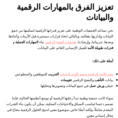
تعزيز الفرق بالمهارات الرقمية
والبيانات
نحن نساعد الجمعيات الوطنية على تعزيز قدراتها الرقمية لتمكينها من جمع
البيانات وإدارتها بفعالية، وبالتالي اتخاذ قرارات مستنيرة قبل الأزمات وأثناءها
وبعدها. تدريباتنا، وإرشادنا،
تقييمات النضج الرقمي
بناء
المهارات العملية
و
قدرات طويلة الأمد
للعمل الإنساني القائم على البيانات.
أمثلة على ذلك:
محو الأمية الرقمية ومحو الأمية البيانات
التدريب
للموظفين والمتطوعين
بيانات
التأهب
والنضج الرقمي
تقييمات
عملي
ورش عمل
في جمع البيانات وتصويرها وتحليلها
سواء كانت جمعية وطنية تبدأ رحلتها الرقمية أو توسع أنظمتها الحالية، فإننا
نصمم دعمنا ليناسب السياق والاحتياجات المحلية. يمكن أن يكون بناء القدرات
المقدم شاملاً، ولكنه أيضًا خاص بموضوع معين لدمج الحلول الرقمية بنجاح في
مجال إنساني معين.