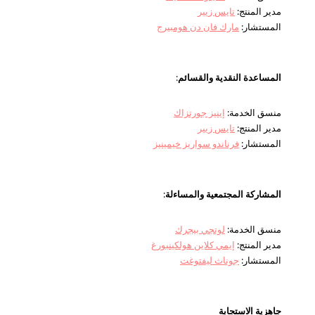
مدير المنتج:
تايس زيير
المستشار:
مارك فان دن هومبيرج
المساعدة النقدية والقسائم
:
منسق الخدمة:
إينيز جورتزاك
مدير المنتج:
تايس زيير
المستشار:
فرناندو سواريز خيمينيز
المشاركة المجتمعية والمساءلة
:
منسق الخدمة:
لوتجي بيجرك
مدير المنتج:
إيمي كلاين هولكينبورغ
المستشار:
جوناث ليفتوغت
جاهزية الاستجابة