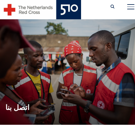
Ski
TOGGLE SIDEBAR & NAVIGATION
t
conten
اتصل بنا