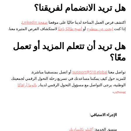
هل تريد الانضمام لفريقنا؟
اكتشف فرص العمل المتاحة لدينا حاليًا على موقعنا
صفحة LinkedIn
.
إذا كنت
ابحث عن متطوع
أو
أصبح طالبًا باحثًا
لاستكشاف الفرص المثيرة معنا.
هل تريد أن تتعلم المزيد أو تعمل
معًا؟
تواصل معنا
support@510.global
أو اتصل بمنسقينا مباشرة.
للمزيد حول كيف يمكننا مساعدتك في تسريع رحلة التحول الرقمي لجمعيتك
الوطنية، يرجى التواصل مع مسؤول التحول الرقمي لدينا،,
بالوما أرافاكا
سينيجي
.
الإجراء الاستباقي
:
منسق الخدمة:
أكليلو تكلساديك