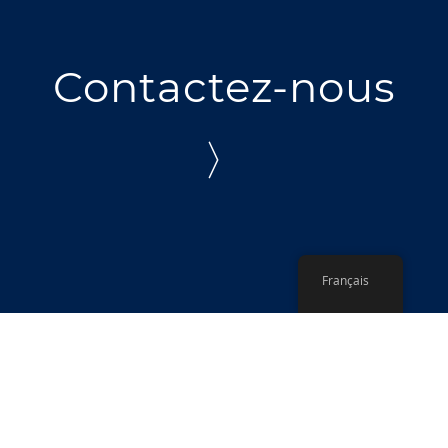
Contactez-nous
〉
Français
Politique de confidentialité
© Croix-Rouge néerlandaise - 510