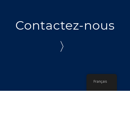
Contactez-nous
〉
Français
Politique de confidentialité
© Croix-Rouge néerlandaise - 510