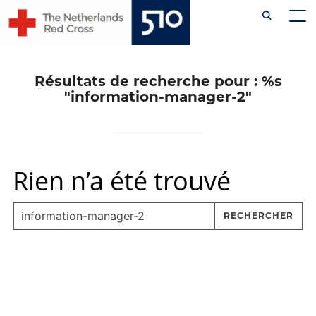
Skip
PE
to
content
Résultats de recherche pour : %s
"information-manager-2"
Rien n’a été trouvé