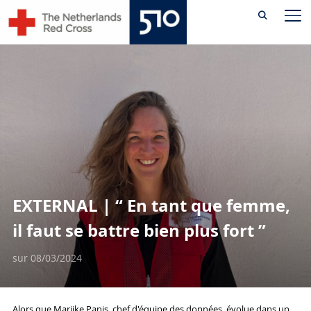
Skip
PE
to
content
EXTERNAL | “ En tant que femme,
il faut se battre bien plus fort ”
sur
08/03/2024
Alors que Marijke Panis, chef d'équipe des données, évolue dans un