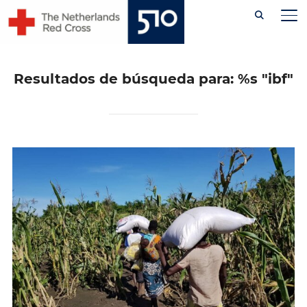
Skip
AL
to
content
Resultados de búsqueda para: %s
"ibf"