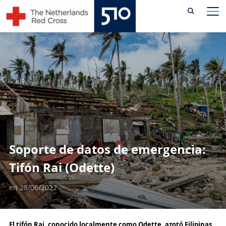
Skip
AL
to
content
Soporte de datos de emergencia:
Tifón Rai (Odette)
en
28/06/2022
El tifón Rai, conocido localmente como Odette, azotó Filipinas