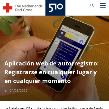
Skip
AL
to
content
Aplicación web de autorregistro:
Registrarse en cualquier lugar y
en cualquier momento
en
04/03/2022
La Plataforma 121 consta de tres productos fáciles de usar de Ayuda