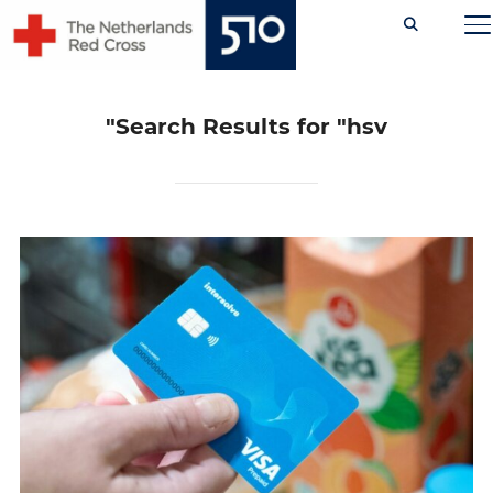
Ski
TOGGLE SIDEBAR & NAVIGATION
t
conten
Search Results for
"hsv"