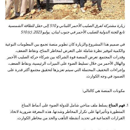
زيارة مشتركة لفرق الصليب الأحمر اللبناني و 510 إلى حقل للطاقة الشمسية
تابع للجنة الدولية للصليب الأحمر في جنوب لبنان، يوليو 2023. (c) 510
في صميم هذا المشروع والزيارة كان تطوير منصة تجمع بين المعلومات النوعية
والكمية لتوفير نظرة شاملة على التعرض لمخاطر المناخ، ونقاط الضعف،
وقدرات المجتمع. تعرض المنصة قوة الشراكة بين شركاء حركة الصليب الأحمر
والهلال الأحمر من خلال تسليط الضوء على الميزات الرئيسية، ونقاط الضعف،
وإجراءات التخفيف المحتملة التي سيتم تعزيزها لتحقيق مجتمع أكثر قدرة على
الصمود في وجه الكوارث.
مكونات المنصة هي كالتالي:
فهم المناخ
يسلط ملف مناخي شامل للدولة الضوء على أنماط المناخ
المتطورة وتأثيراتها على تكرار المخاطر وشدتها. هذه المعرفة ضرورية لاتخاذ
القرارات الجماعية في تحديد أنشطة التأهب والحد من مخاطر الكوارث.