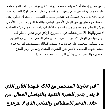
يكمن مفتاح إنشاء أداة سهلة الاستخدام وفعالة في توقع احتياجات المجتمعات
بطريقة مستهدفة، في خلق شعور بالملكية من خلال التعاون. لهذا السبب لعب
فريق 510 لدينا دورًا تسهيليًا في تنظيم جلسات التصميم المشترك لتطوير هذه
المنصة مع مشاركين من الهلال الأحمر اللبناني، واللجنة الدولية للصليب الأحمر،
ومركز المناخ، مما يضمن مشاركة جميع الأطراف ذات الصلة من حركة الصليب
الأحمر والهلال الأحمر بنشاط في المشروع. ارتكز فريق نظم المعلومات
الجغرافية في الهلال الأحمر اللبناني، المبني على الدعم المتبادل مع التركيز
على الملكية المحلية، على قيادة بناء المنصة كمالك ومستضيف لها، مع قيام
اللجنة الدولية للصليب الأحمر بدور الشريك المنفذ، وتقديم مركز المناخ
للمشورة والدعم الفني بشأن البيانات المتعلقة بالمناخ.
“في تعاوننا المستمر مع 510، شهدنا التآزر الذي
لا يقدر بثمن للخبرة التقنية والتواصل الفعال. من
خلال الدعم الاستثنائي والتفاني الذي لا يتزعزع