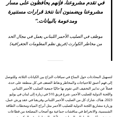
في تقدم مشروعنا، فإنهم يحافظون على مسار
مشروعنا ويضمنون أننا نتخذ قرارات مستنيرة
ومدعومة بالبيانات.”
موظف في الصليب الأحمر اللبناني يعمل في مجال الحد
من مخاطر الكوارث (فريق نظم المعلومات الجغرافية)
لتسهيل المحادثات حول المناخ في سياقات النزاع بين الكيانات الثلاثة، وللتوصل
إلى فهم أعمق للاحتياجات والمخاطر ونقاط الضعف في كل منطقة على حدة،
فضلاً عن تدابير التخفيف التي تقوم بها حاليًا جمعية الصليب الأحمر اللبناني
واللجنة الدولية للصليب الأحمر، شرع فريق 510 في زيارة إلى لبنان في يوليو
2023. هناك، شارك كل من الصليب الأحمر اللبناني وفريقنا في عقد ورش عمل،
وزيارة مشاريع اللجنة الدولية للصليب الأحمر مثل أبراج المياه ومحطات الطاقة
الشمسية، والانخراط في مناقشات جماعية مع أصحاب المصلحة من قطاعات
متعددة، بدءًا من السلطات المحلية وصولاً إلى المنظمات غير الحكومية