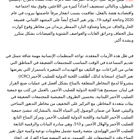
المطول، وبالتالي تستضيف أعداداً كبيرة من اللاجئين. وفوق بيئة اجتماعية
واقتصادية هشة بالفعل، تفاقمت بسبب انفجار مرفأ عاصمتها بيروت في عام
2020 وجائحة كوفيد-19، يؤثر تغير المناخ أيضاً على المشهد اللبناني. فصيفه
الحار والجاف تدريجياً وشتاؤه البارد الممطر يزيدان من مخاطر وقوع كوارث
مثل الجفاف وحرائق الغابات والعواصف الشتوية والفيضانات بشكل متكرر
وبشدة أكبر.
في ظل هذه الأزمات المعقدة، تواجه المنظمات الإنسانية مهمة شاقة تتمثل في
تقديم المساعدة في الوقت المناسب للمجتمعات الضعيفة في المناطق التي
تعاني من النزاعات، مع التكيف مع التهديدات المتغيرة باستمرار التي يفرضها
تغير المناخ. استجابة لذلك، أطلقت اللجنة الدولية للصليب الأحمر (ICRC)
مشروعًا لدمج المخاطر المتعلقة بالمناخ بشكل أفضل في عمليات صنع القرار
في لبنان. سيسمح هذا للجنة الدولية للصليب الأحمر، بالعمل عن كثب مع جمعية
الصليب الأحمر اللبنانية، بتحسين الظروف المعيشية للمجتمعات الضعيفة في
بيئات متعددة المخاطر، مع التركيز على التخفيف من مخاطر التدهور المناخي
والبيئي، فضلاً عن ضمان الوصول إلى المياه الآمنة. بالمشاركة، تنشئ جمعية
الصليب الأحمر اللبنانية، واللجنة الدولية للصليب الأحمر، ومركز المناخ التابع
للصليب الأحمر والهلال الأحمر، و 510، وهي مبادرة البيانات والرقمية التابعة
للصليب الأحمر الهولندي، منصة رقمية تشمل معلومات نوعية وكمية حول تغير
المناخ وقدرة المجتمعات على الصمود. تدعم المنصة صناع القرار في اتخاذ