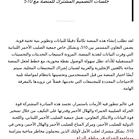
جلسات التصميم المشترك للمنصة مع 510
لقد تطلب إنشاء هذه المنصة تكاملًا دقيقًا للبيانات وتطوير بنية تحتية قوية.
يضمن التعاون المستمر بين 510، وبشكل خاص جمعية الصليب الأحمر اللبنانية
التي وفرت البيانات لتغذية المنصة، المرونة لاستيعاب التحديثات والتحسينات
المستقبلية للأداة. تظل سهولة الوصول نقطة محورية، مع خطط لجعل المنصة
متاحة باللغتين الإنجليزية والعربية لضمان إشراك المجتمعات المحلية. سيتم
أيضًا اختبار المنصة من قبل المستخدمين وتحسينها بانتظام لمواصلة تلبية
الاحتياجات المحددة للمجتمعات التي تخدمها، فضلاً عن تزويدها بالمعرفة
الهامة.
في عالم تتطور فيه الأزمات باستمرار، تجسد هذه المبادرة المشتركة قوة
الحركة الصليبية الحمراء والهلال الأحمر وقدرتها على التكيف. من خلال تسخير
قوة البيانات والابتكار التعاوني، تعمل جمعية الصليب الأحمر اللبناني، واللجنة
الدولية للصليب الأحمر، ومركز المناخ للصليب الأحمر والهلال الأحمر، ونحن في
510، بشكل مشترك لجلب الأمل لأولئك الذين يتحملون مخاطر مناخية متزامنة
ومواجهة الشدائد في مناطق النزاع.