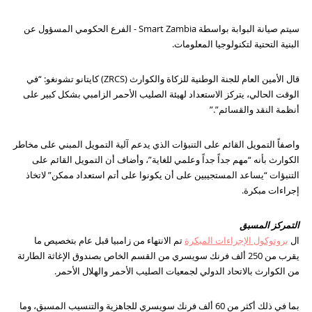
سيتم صيانة البوابة بواسطة Smart Zambia - الفرع الحكومي المسؤول عن
البنية التحتية لتكنولوجيا المعلومات.
قال الأمين العام للجنة الوطنية للزكاة والكوارث (ZRCS) كايتانو تشونغو: “في
الوقت الحالي، يتركز الاستعداد لهيئة الصليب الأحمر الزامبي بشكل كبير على
أنظمة النقد والقسائم”.”
واصفاً التمويل القائم على التنبؤات الذي يدعم آلية التمويل المبني على مخاطر
الكوارث بأنه “مهم جداً جداً وعلمي للغاية”، وأضاف أن التمويل القائم على
التنبؤات “يساعد المستجيبين على أن يكونوا على أتم استعداد ممكن” لاتخاذ
إجراءات مبكرة.
التمركز المسبق
ال
بروتوكول الإجراءات المبكرة
تم الانتهاء من زامبيا قبل عام بتخصيص ما
يقرب من 250 ألف فرنك سويسري من القسم الخاص بصندوق الإغاثة الطارئة
من الكوارث بالاتحاد الدولي لجمعيات الصليب الأحمر والهلال الأحمر.
بما في ذلك أكثر من 60 ألف فرنك سويسري للجاهزية والتنسيب المسبق، وما