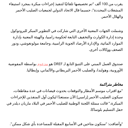
يقرب من 100 ألف “تم تخصيصها تلقائيًا لتنفيذ إجراءات مبكرة بمجرد استيفاء
المشغلات المحددة”، حسبما قال الاتحاد الدولي لجمعيات الصليب الأحمر
والهلال الأحمر.
وشملت الجهات المعنية الأخرى التي شاركت في التطوير المبكر للبروتوكول
وحدة إدارة الكوارث والتخفيف التابعة لحكومة زامبيا، والهيئة المعنية بإدارة
الموارد المائية، والإدارة الأرصاد الجوية الزامبية، وجامعة مولونغوشي، ودور
الصحف ووكالات أخرى.
صندوق العمل المبني على التنبؤ التابع لـ DREF هو
مدعوم
بواسطة المفوضية
الأوروبية، وهولندا، والصليب الأحمر البريطاني والألماني، وإيطاليا.
مخاطر متراكمة
“مع اقتراب موسم الأمطار والتوقعات بحدوث فيضانات في عدة مقاطعات،
سيكون الصليب الأحمر [زامبي] الآن مستعدًا ليكون أول المنفذين للإجراءات
المبكرة،” قالت ممثلة اللجنة الوطنية للصليب الأحمر في البلاد ماريان ديلدر في
حفل التسليم بلوساكا.
“وأضافت: ”سنكون متاحين في الأسابيع المقبلة للمساعدة بأي شكل ممكن".