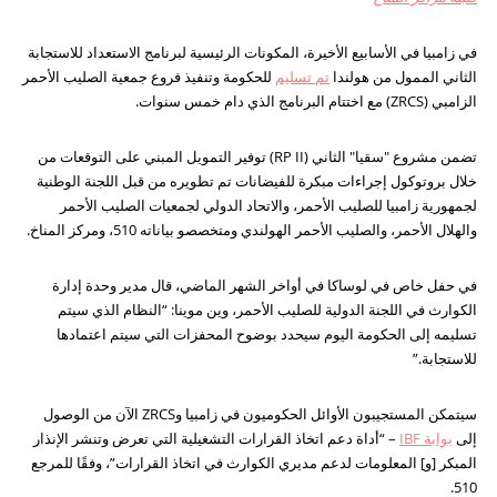
في زامبيا في الأسابيع الأخيرة، المكونات الرئيسية لبرنامج الاستعداد للاستجابة
الثاني الممول من هولندا
تم تسليم
للحكومة وتنفيذ فروع جمعية الصليب الأحمر
الزامبي (ZRCS) مع اختتام البرنامج الذي دام خمس سنوات.
تضمن مشروع "سقيا" الثاني (RP II) توفير التمويل المبني على التوقعات من
خلال بروتوكول إجراءات مبكرة للفيضانات تم تطويره من قبل اللجنة الوطنية
لجمهورية زامبيا للصليب الأحمر، والاتحاد الدولي لجمعيات الصليب الأحمر
والهلال الأحمر، والصليب الأحمر الهولندي ومتخصصو بياناته 510، ومركز المناخ.
في حفل خاص في لوساكا في أواخر الشهر الماضي، قال مدير وحدة إدارة
الكوارث في اللجنة الدولية للصليب الأحمر، وين موينا: “النظام الذي سيتم
تسليمه إلى الحكومة اليوم سيحدد بوضوح المحفزات التي سيتم اعتمادها
للاستجابة.”
سيتمكن المستجيبون الأوائل الحكوميون في زامبيا وZRCS الآن من الوصول
إلى
بوابة IBF
– “أداة دعم اتخاذ القرارات التشغيلية التي تعرض وتنشر الإنذار
المبكر [و] المعلومات لدعم مديري الكوارث في اتخاذ القرارات”، وفقًا للمرجع
510.