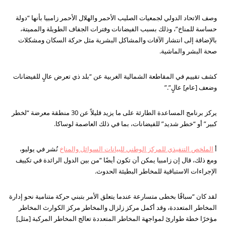
وصف الاتحاد الدولي لجمعيات الصليب الأحمر والهلال الأحمر زامبيا بأنها “دولة
حساسة للمناخ”، وذلك بسبب الفيضانات وفترات الجفاف الطويلة والمميتة،
بالإضافة إلى انتشار الآفات والمشاكل البشرية مثل حركة السكان ومشكلات
صحة البشر والماشية.
كشف تقييم في المقاطعة الشمالية الغربية عن “بلد ذي تعرض عالٍ للفيضانات
وضعف [عام] عالٍ”.”
يركز برنامج المساعدة الطارئة على ما يزيد قليلاً عن 30 منطقة معرضة “لخطر
كبير” أو “خطر شديد” للفيضانات، بما في ذلك العاصمة لوساكا.
أ
الملخص التنفيذي للمركز الوطني للبيانات السوائل والمناخ
نُشر في يوليو،
ومع ذلك، قال إن زامبيا يمكن أن تكون أيضًا “من بين الدول الرائدة في تكييف
الإجراءات الاستباقية للمخاطر البطيئة الحدوث.
لقد كان “سباقًا بخطى متسارعة عندما يتعلق الأمر بتبني حركة متنامية نحو إدارة
المخاطر المتعددة، وقد أكمل مركز زلزال والمخاطر مركز الكوارث المخاطر
مؤخرًا خطة طوارئ لمواجهة المخاطر المتعددة تعالج المخاطر المركبة [مثل]