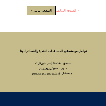
«
الصفحة السابقة
الصفحة التالية
»
تواصل مع منسقي المساعدات النقدية والقسائم لدينا
:
منسق الخدمة:
إينيز جورتزاك
مدير المنتج:
تايس زيير
المستشار:
فرناندو سواريز خيمينيز