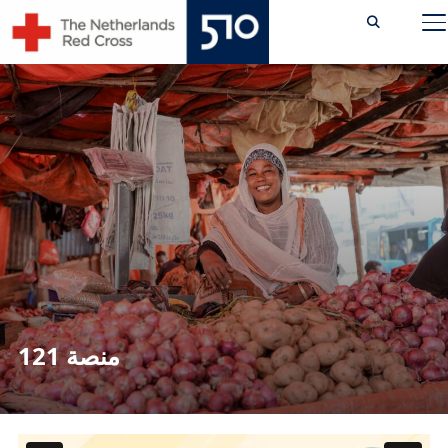
Ski
TOGGLE SIDEBAR & NAVIGATION
t
conten
منصة 121